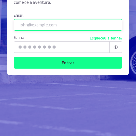
comece a aventura.
Email
Senha
Esqueceu a senha?
Entrar